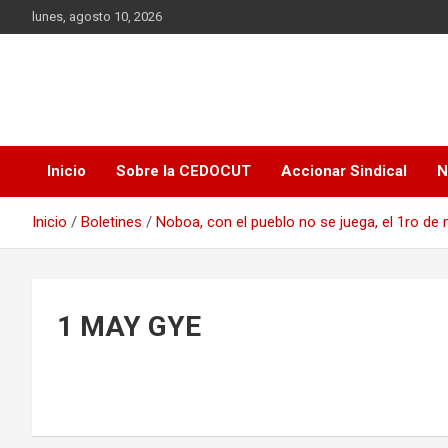
Saltar
lunes, agosto 10, 2026
al
contenido
Inicio
Sobre la CEDOCUT
Accionar Sindical
N
Inicio
Boletines
Noboa, con el pueblo no se juega, el 1ro de
1 MAY GYE